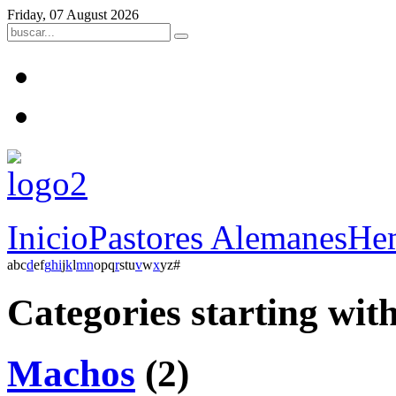
Friday, 07 August 2026
Inicio
Pastores Alemanes
He
a
b
c
d
e
f
g
h
i
j
k
l
m
n
o
p
q
r
s
t
u
v
w
x
y
z
#
Categories starting wit
Machos
(2)